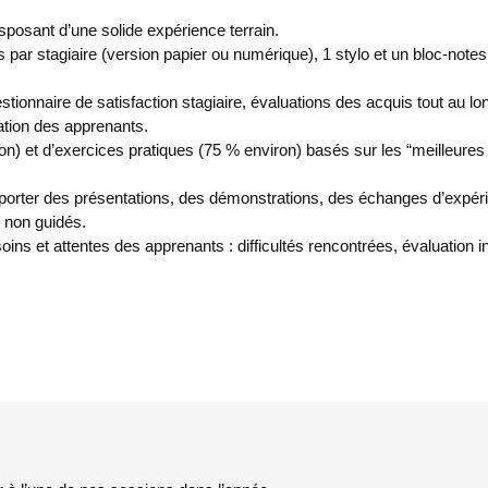
osant d’une solide expérience terrain.
s par stagiaire (version papier ou numérique), 1 stylo et un bloc-notes
tionnaire de satisfaction stagiaire, évaluations des acquis tout au lon
ation des apprenants.
n) et d’exercices pratiques (75 % environ) basés sur les “meilleures p
ter des présentations, des démonstrations, des échanges d’expéri
s non guidés.
ins et attentes des apprenants : difficultés rencontrées, évaluation 