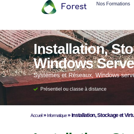
Nos Formations
Installation, St
Windows Serve
Systèmes et Réseaux, Windows serv
Présentiel ou classe à distance
»
»
Installation, Stockage et Vi
Accueil
Informatique