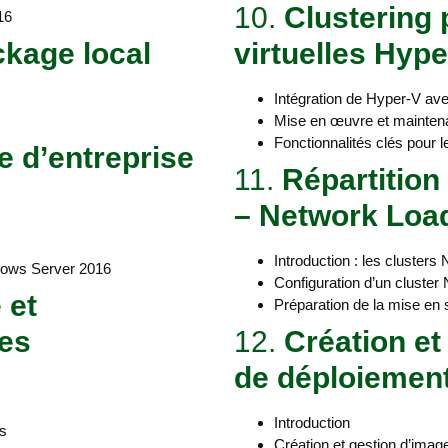
10.
Clustering
16
ckage local
virtuelles Hype
Intégration de Hyper-V ave
Mise en œuvre et maintena
Fonctionnalités clés pour 
e d’entreprise
11.
Répartition
– Network Loa
Introduction : les clusters
dows Server 2016
Configuration d’un cluster
 et
Préparation de la mise en 
ées
12.
Création e
de déploiemen
Introduction
es
Création et gestion d’ima