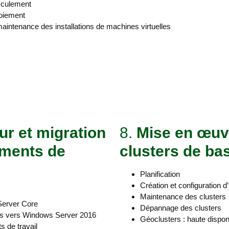
asculement
loiement
 maintenance des installations de machines virtuelles
our et migration
8.
Mise en œuvr
éments de
clusters de ba
Planification
Création et configuration d
Maintenance des clusters
 Server Core
Dépannage des clusters
ons vers Windows Server 2016
Géoclusters : haute disponi
s de travail