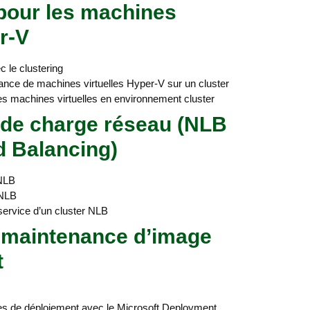
 pour les machines
r-V
c le clustering
nce de machines virtuelles Hyper-V sur un cluster
les machines virtuelles en environnement cluster
 de charge réseau (NLB
d Balancing)
 NLB
 NLB
service d’un cluster NLB
t maintenance d’image
t
ges de déploiement avec le Microsoft Deployment