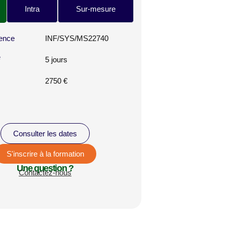
Intra
Sur-mesure
ence
INF/SYS/MS22740
e
5 jours
2750 €
Consulter les dates
S'inscrire à la formation
Une question ?
Contactez-nous