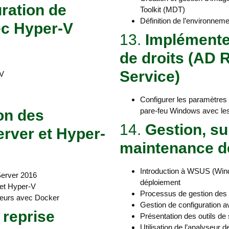
uration de
Toolkit (MDT)
Définition de l’environneme
ec Hyper-V
13.
Implémenter
de droits (AD
Service)
-V
Configurer les paramètres de
pare-feu Windows avec les
on des
14.
Gestion, su
rver et Hyper-
maintenance de
Introduction à WSUS (Wind
Server 2016
déploiement
et Hyper-V
Processus de gestion des
teneurs avec Docker
Gestion de configuration 
 reprise
Présentation des outils d
Utilisation de l’analyseur