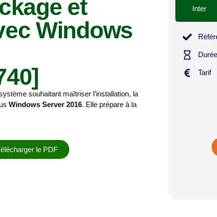
ockage et
Inter
 avec Windows
Référ
Duré
740]
Tarif
stème souhaitant maîtriser l’installation, la
ous
Windows Server 2016
. Elle prépare à la
élécharger le PDF