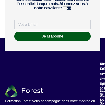
l’essentiel chaque mois. Abonnez-vous à
notre newsletter
Je M'abonne
N
A
Co
Of
Pr
4
Fin
Le
Av
vot
Gr
Lau
for
Agi
Cél
92
Int
Le
Asn
ent
Blo
sur
For
Formation Forest vous accompagne dans votre montée en
Int
Sei