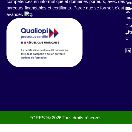
compétences en informatique et domaines porteurs, avec des
ent
No
parcours finançables et certifiants. Parce que se former, c'est
con
Sur
avancer.
me
Cli
ER
Ci
FOREST© 2026 Tous droits réservés.